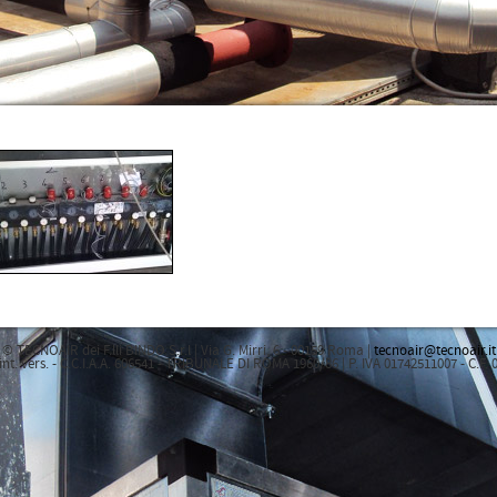
© TECNOAIR dei F.lli BINDO S.r.l | Via G. Mirri, 6 - 00159 Roma |
tecnoair@tecnoair.it
int. vers. - C.C.I.A.A. 606541 - TRIBUNALE DI ROMA 1960/86 | P. IVA 01742511007 - C.F.