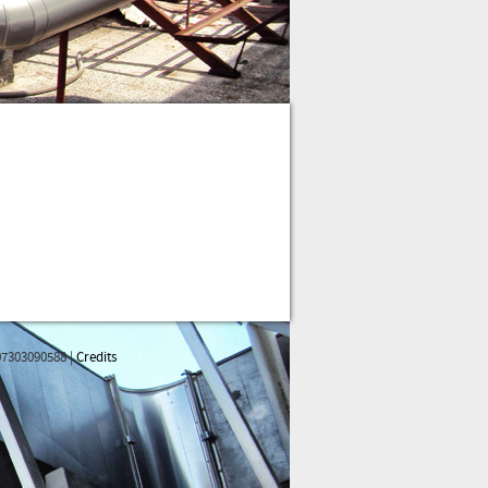
 07303090588 |
Credits