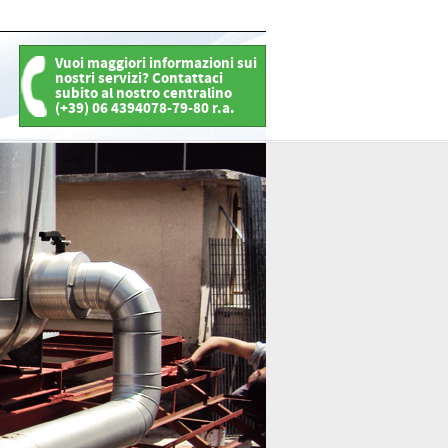
Vuoi maggiori informazioni sui
nostri servizi? Contattaci
subito al nostro centralino
(+39) 06 4394078-79-80 r.a.