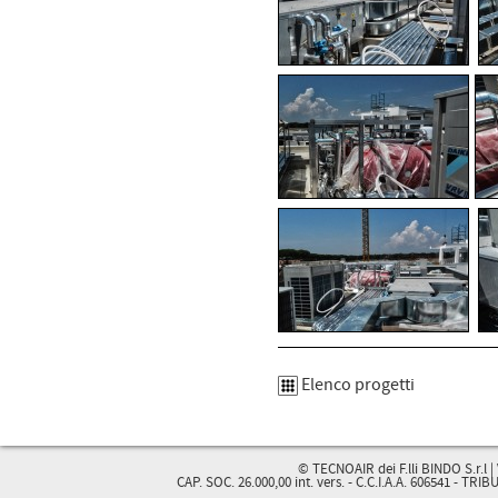
Elenco progetti
© TECNOAIR dei F.lli BINDO S.r.l | 
CAP. SOC. 26.000,00 int. vers. - C.C.I.A.A. 606541 - TR